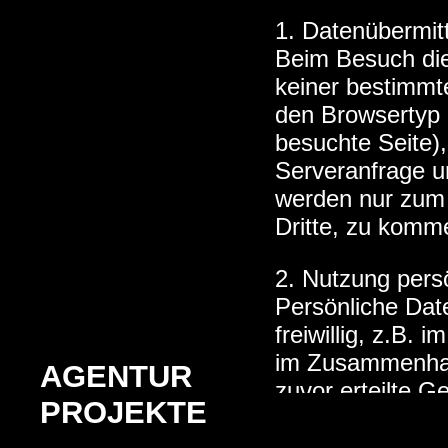
1. Datenübermitt
Beim Besuch die
keiner bestimmt
den Browsertyp 
besuchte Seite)
Serveranfrage u
werden nur zum 
Dritte, zu komme
2. Nutzung pers
Persönliche Dat
freiwillig, z.B.
im Zusammenhang
AGENTUR
zuvor erteilte G
PROJEKTE
Wirkung schriftl
an Dritte weiter