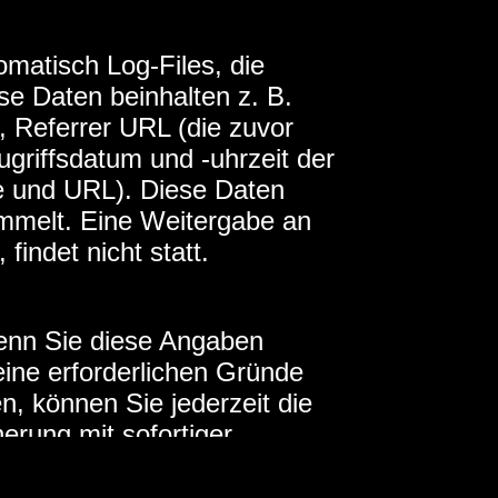
matisch Log-Files, die
e Daten beinhalten z. B.
 Referrer URL (die zuvor
griffsdatum und -uhrzeit der
e und URL). Diese Daten
mmelt. Eine Weitergabe an
indet nicht statt.
wenn Sie diese Angaben
keine erforderlichen Gründe
 können Sie jederzeit die
erung mit sofortiger
en. Ihre Daten werden nicht
aufgrund gesetzlicher