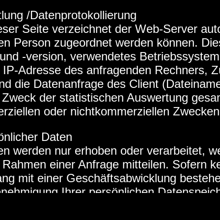
lung /Datenprotokollierung
ser Seite verzeichnet der Web-Server auto
en Person zugeordnet werden können. Dies
und -version, verwendetes Betriebssystem,
, IP-Adresse des anfragenden Rechners, Zu
nd die Datenanfrage des Client (Dateinam
Zweck der statistischen Auswertung gesa
rziellen oder nichtkommerziellen Zwecken, f
önlicher Daten
en werden nur erhoben oder verarbeitet, 
 im Rahmen einer Anfrage mitteilen. Sofern 
 mit einer Geschäftsabwicklung bestehen,
enehmigung Ihrer persönlichen Datenspeich
ich (z.B. per E-Mail oder per Fax) widerruf
gegeben, es sei denn, eine Weitergabe ist 